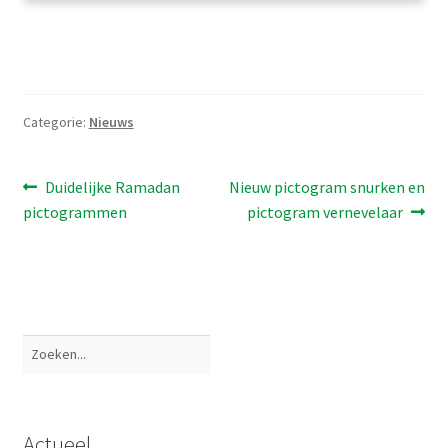
Categorie:
Nieuws
Bericht
Vorig
Volgend
Duidelijke Ramadan
Nieuw pictogram snurken en
bericht:
bericht:
pictogrammen
pictogram vernevelaar
navigatie
Zoeken
Actueel