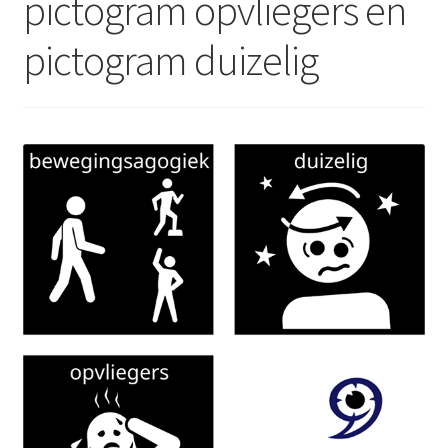
pictogram opvliegers en
Media
uitklap
pictogram duizelig
Subme
Pictogrammen
uitklap
Subme
Werken met pictogrammen
uitklap
Actueel