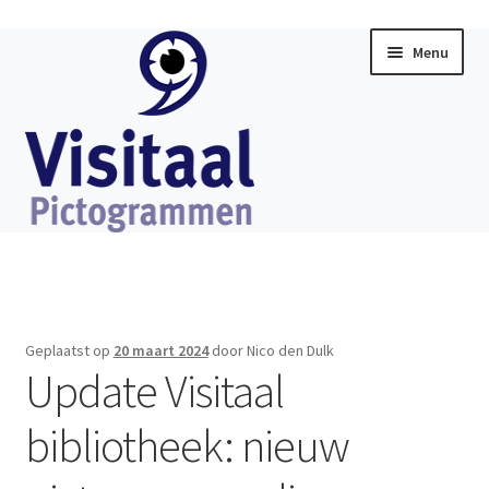
Ga
Ga
Menu
door
direct
naar
naar
navigatie
de
inhoud
Home
Subme
Visitaal Chat
uitklap
Geplaatst op
20 maart 2024
door Nico den Dulk
Subme
Update Visitaal
Software
uitklap
bibliotheek: nieuw
Subme
Producten
uitklap
Subme