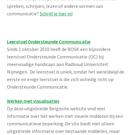
Ondersteunde Communicatie.
Werken met visualisaties
Op deze uitgebreide Belgische website vind veel
informatie over het werken met visuele middelen bij een
communicatieve beperking. De site biedt niet alleen
uitgebreide informatie over bestaande middelen, maar
ook tips over het zelf maken en inzetten van
ondersteunde communicatiematerialen. Een goed
startpunt voor iedereen met vragen rondom ondersteunde
communicatie.
En natuurlijk kunnen wij ons helemaal vinden in het
motto: ‘Naast “zorg op maat” dient “visualiseren op
maat” een evidentie te zijn.’