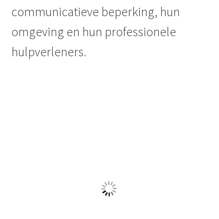
Kennisplein gehandicaptensector
Ook op de site van Kennisplein Gehandicaptensector vind
je
uitgebreide informatie over methodieken en tools
die je
kunt inzetten als je aan de slag wilt met Ondersteunde
Communicatie (OC).