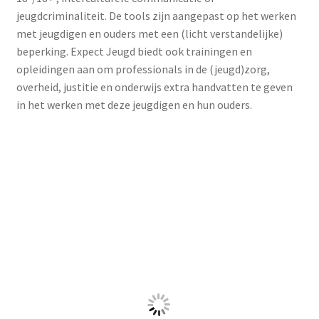
Communicatie voor mensen
met ernstig meervoudige
beperkingen
Op de website Communicatie Wijzer EMB
vind je een
uitgebreid overzicht van tools en methoden die je in kunt
zetten bij mensen met ernstig meervoudige beperkingen
,
waaronder ook Visitaal Pictogrammen.
Zoeken