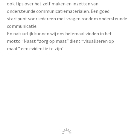
ISAAC
ISAAC staat voor International Society
for Augmentative and Alternative
Communication. De Nederlands en
Vlaamse tak (aangeduid als nf) zet
zich in voor mensen met een
communicatieve beperking, hun
omgeving en hun professionele
hulpverleners.