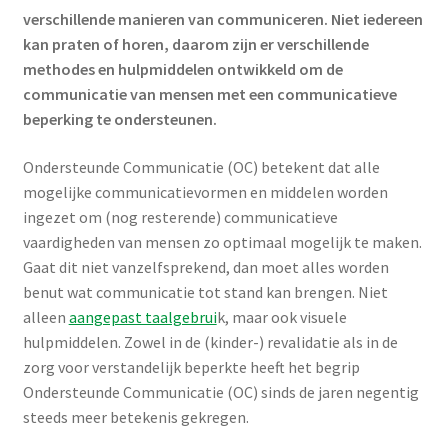
Media
verschillende manieren van communiceren. Niet iedereen
uitklap
kan praten of horen, daarom zijn er verschillende
Subme
Pictogrammen
methodes en hulpmiddelen ontwikkeld om de
uitklap
communicatie van mensen met een communicatieve
Subme
Werken met pictogrammen
beperking te ondersteunen.
uitklap
Visitaal pictogrammen in het Speciaal onderwijs
Ondersteunde Communicatie (OC) betekent dat alle
mogelijke communicatievormen en middelen worden
Dagritme en structuur
ingezet om (nog resterende) communicatieve
vaardigheden van mensen zo optimaal mogelijk te maken.
Gaat dit niet vanzelfsprekend, dan moet alles worden
Veelgestelde vragen over Visitaal pictogrammen
benut wat communicatie tot stand kan brengen. Niet
alleen
aangepast taalgebrui
k, maar ook visuele
Ondersteunde Communicatie
hulpmiddelen. Zowel in de (kinder-) revalidatie als in de
zorg voor verstandelijk beperkte heeft het begrip
Interview Saskia Voortman over de Toolkit Lichaam en
Ondersteunde Communicatie (OC) sinds de jaren negentig
seksualiteit
steeds meer betekenis gekregen.