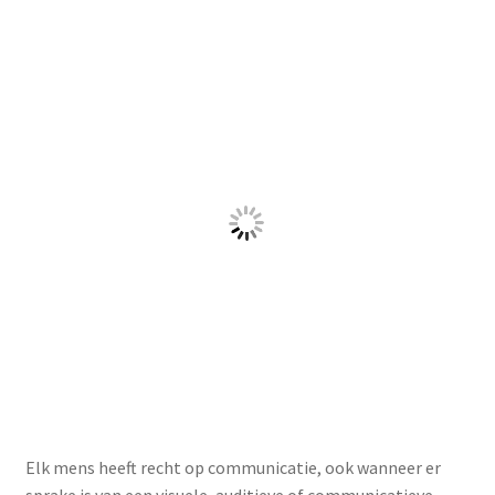
Elk mens heeft recht op communicatie, ook wanneer er
sprake is van een visuele, auditieve of communicatieve
beperking. Communicatie is een mensenrecht, en
Nederland heeft in 2016 aangegeven zich te houden aan
het ‘Verdrag inzake de rechten van personen met een
handicap’. Dat gaat niet alleen over toegankelijke
toiletten of andere fysieke voorzieningen, het verdrag
gaat ook over het recht op toegankelijke communicatie.
Helaas blijft het beleid achter bij de juridische vereisten, er
is zelfs sprake van verslechtering. Zo worden bijvoorbeeld
spraakcomputers vaak
niet vergoed zorgverzekeraars.