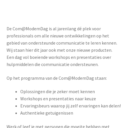
Oplossingen die je zeker moet kennen
Workshops en presentaties naar keuze
Ervaringsbeurs waarop jij zelf ervaringen kan delen!​
Authentieke getuigenissen​
Werk of leef je met personen die moeite hebben met
spreken, schrijven, lezen of andere vormen van
communicatie?
Schrijf je hier in!
Leerstoel Ondersteunde Communicatie
Sinds 1 oktober 2010 heeft de BOSK een bijzondere
leerstoel Ondersteunde Communicatie (OC) bij
meervoudige handicaps aan Radboud Universiteit
Nijmegen. De leerstoel is uniek, omdat het wereldwijd de
eerste en enige leerstoel is die zich volledig richt op