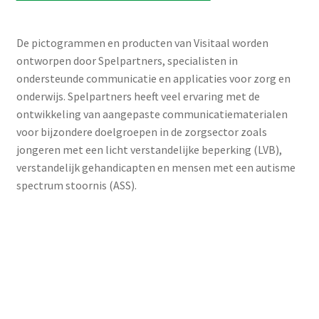
Expect Jeugd
Met de laagdrempelige visuele tools van het Expect Jeugd
kunnen professionals in de jeugdzorg direct aan de slag
met thema’s als ‘vechtscheiding’, omgangsregeling,
18-/18+ , interculturele communicatie of
jeugdcriminaliteit. De tools zijn aangepast op het werken
met jeugdigen en ouders met een (licht verstandelijke)
beperking. Expect Jeugd biedt ook trainingen en
opleidingen aan om professionals in de (jeugd)zorg,