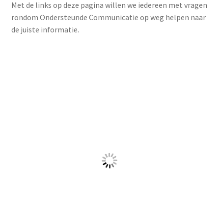
De Com@ModemDag is al jarenlang dé plek voor
professionals om alle nieuwe ontwikkelingen op het
gebied van ondersteunde communicatie te leren kennen.
Wij staan hier dit jaar ook met onze nieuwe producten.
Een dag vol boeiende workshops en presentaties over
hulpmiddelen die communicatie ondersteunen.
Op het programma van de Com@ModemDag staan: