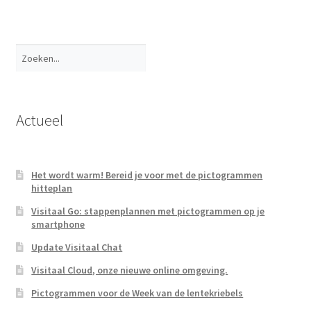
Copyright
Het artwork op deze site mag uitsluitend gebruikt worden
voor orientatie- en presentatiedoeleinden. Ieder ander
gebruik, verveelvoudiging of openbaarmaking van dit
artwork is een inbreuk op het auteursrecht en strafbaar.
Legal notice
This artwork may only be used for orientation or
presentation purposes. Any other use, multiplication or
publication of artwork from this portfolio is a violation of
the copyright laws and therefore not allowed.