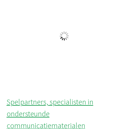
onderwijs. Spelpartners heeft veel ervaring met de
ontwikkeling van aangepaste communicatiematerialen
voor bijzondere doelgroepen in de zorgsector zoals
jongeren met een licht verstandelijke beperking (LVB),
verstandelijk gehandicapten en mensen met een autisme
spectrum stoornis (ASS).