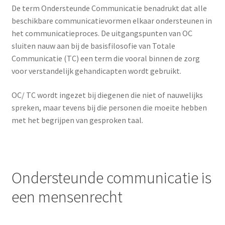
Pictogrammen epilepsie
De term Ondersteunde Communicatie benadrukt dat alle
beschikbare communicatievormen elkaar ondersteunen in
Tekst ondersteunen met pictogrammen
het communicatieproces. De uitgangspunten van OC
sluiten nauw aan bij de basisfilosofie van Totale
Eenvoudig schrijven
Communicatie (TC) een term die vooral binnen de zorg
voor verstandelijk gehandicapten wordt gebruikt.
Kennismakingspakket
OC/ TC wordt ingezet bij diegenen die niet of nauwelijks
spreken, maar tevens bij die personen die moeite hebben
Stijlkenmerken Visitaal pictogrammen
met het begrijpen van gesproken taal.
Actueel
Ondersteunde communicatie is
een mensenrecht