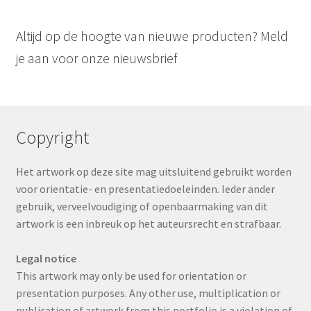
Contact
Spelpartners VOF
Tel: 020-419 89 16
contact@spelpartners.nl
KNSM-Laan 189
1019 LC
Amsterdam
Algemene Voorwaarden