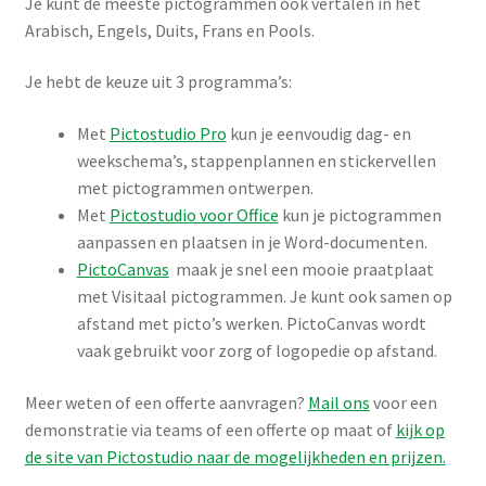
Je kunt de meeste pictogrammen ook vertalen in het
Arabisch, Engels, Duits, Frans en Pools.
Je hebt de keuze uit 3 programma’s:
Met
Pictostudio Pro
kun je eenvoudig dag- en
weekschema’s, stappenplannen en stickervellen
met pictogrammen ontwerpen.
Met
Pictostudio voor Office
kun je pictogrammen
aanpassen en plaatsen in je Word-documenten.
PictoCanvas
maak je snel een mooie praatplaat
met Visitaal pictogrammen. Je kunt ook samen op
afstand met picto’s werken. PictoCanvas wordt
vaak gebruikt voor zorg of logopedie op afstand.
Meer weten of een offerte aanvragen?
Mail ons
voor een
demonstratie via teams of een offerte op maat of
kijk op
de site van Pictostudio naar de mogelijkheden en prijzen.