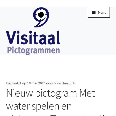
Ga
Ga
Menu
door
direct
naar
naar
navigatie
de
inhoud
Home
Subme
Visitaal Chat
uitklap
Geplaatst op
18 mei 2024
door Nico den Dulk
Subme
Nieuw pictogram Met
Software
uitklap
water spelen en
Subme
Producten
uitklap
Subme