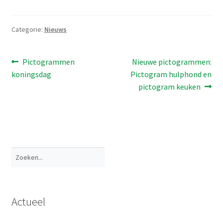
Categorie:
Nieuws
Bericht
Vorig
Volgend
Pictogrammen
Nieuwe pictogrammen:
bericht:
bericht:
koningsdag
Pictogram hulphond en
navigatie
pictogram keuken
Zoeken
Actueel