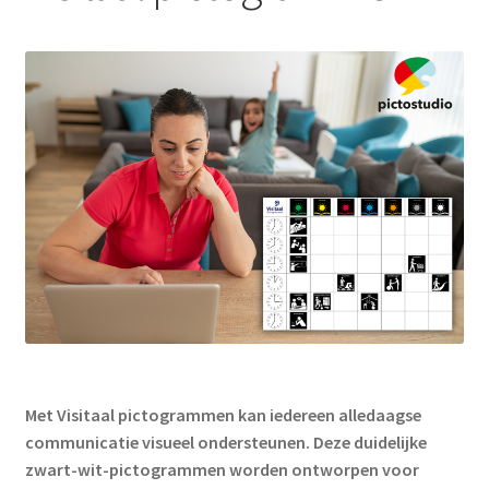
Media
uitklap
Subme
Pictogrammen
uitklap
Subme
Werken met pictogrammen
uitklap
Actueel
Met Visitaal pictogrammen kan iedereen alledaagse
communicatie visueel ondersteunen.
Deze duidelijke
zwart-wit-pictogrammen worden ontworpen voor