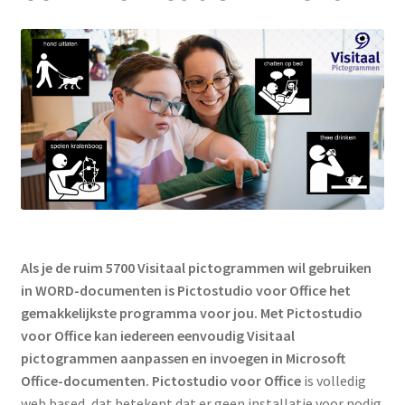
PictoCanvas
Subme
Pictostudio voor Office
uitklap
PictoWord en PictoWorks
Subme
Producten
uitklap
Subme
Media
uitklap
Subme
Pictogrammen
uitklap
Als je de ruim 5700 Visitaal pictogrammen wil gebruiken
Subme
in WORD-documenten is Pictostudio voor Office het
Werken met pictogrammen
uitklap
gemakkelijkste programma voor jou. Met Pictostudio
voor Office kan iedereen eenvoudig Visitaal
Actueel
pictogrammen aanpassen en invoegen in Microsoft
Office-documenten. Pictostudio voor Office
is volledig
web based, dat betekent dat er geen installatie voor nodig