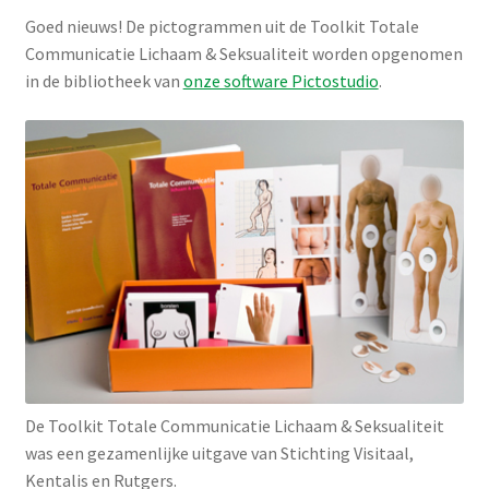
PictoKaartjes en voorleesboekjes met pictogrammen
Goed nieuws! De pictogrammen uit de Toolkit Totale
Communicatie Lichaam & Seksualiteit worden opgenomen
Stappenplannen verpleging, mantelzorg en verzorging
in de bibliotheek van
onze software Pictostudio
.
Fotostappers
Toolkit Lichaam en seksualiteit
Pictoverhalen, voorleesboekjes met picotogrammen
PictoWenskaarten
Subme
Media
uitklap
Subme
Pictogrammen
De Toolkit Totale Communicatie Lichaam & Seksualiteit
uitklap
was een gezamenlijke uitgave van Stichting Visitaal,
Subme
Werken met pictogrammen
Kentalis en Rutgers.
uitklap