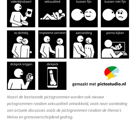
Naast de bestaande pictogrammen worden ook nieuwe
pictogrammen rondom seksualiteit ontwikkeld, vaak naar aanleiding
van actuele discussies zoals de pictogrammen rondom de thema’s
Metoo en grensoverschrijdend gedrag.