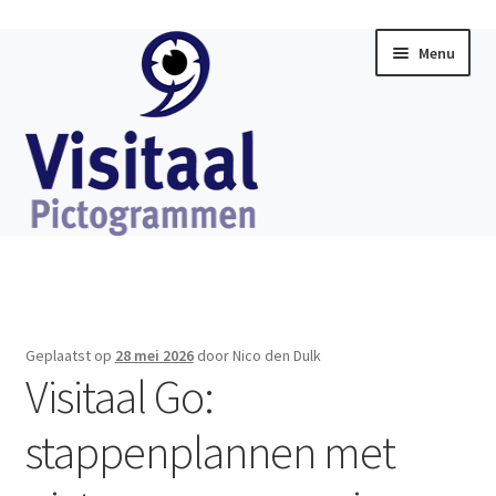
Ga
Ga
Menu
door
direct
naar
naar
navigatie
de
inhoud
Home
Subme
Visitaal Chat
uitklap
Geplaatst op
28 mei 2026
door Nico den Dulk
Subme
Visitaal Go:
Software
uitklap
stappenplannen met
Subme
Producten
uitklap
Subme