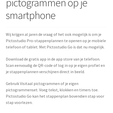
pictogrammen op je
Media
uitklap
smartphone
Subme
Pictogrammen
uitklap
Subme
Werken met pictogrammen
uitklap
Wij krijgen al jaren de vraag of het ook mogelijk is om je
Pictostudio Pro-stappenplannen te openen op je mobiele
Actueel
telefoon of tablet. Met Pictostudio Go is dat nu mogelijk.
Download de gratis app in de app store van je telefoon.
Scan eenvoudig de QR-code of log in op je eigen profiel en
je stappenplannen verschijnen direct in beeld.
Gebruik Visitaal pictogrammen of je eigen
pictogrammenset. Voeg tekst, klokken en timers toe.
Pictostudio Go kan het stappenplan bovendien stap voor
stap voorlezen.