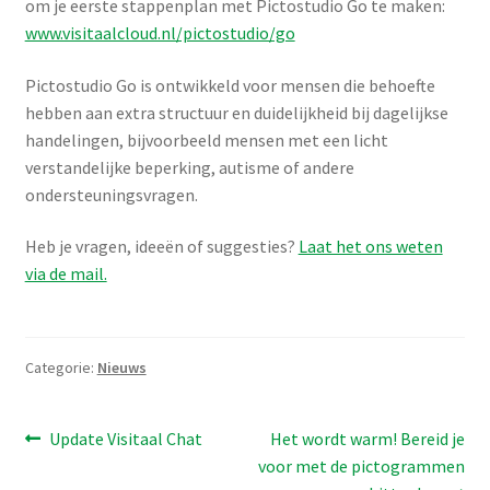
om je eerste stappenplan met Pictostudio Go te maken:
www.visitaalcloud.nl/pictostudio/go
Pictostudio Go is ontwikkeld voor mensen die behoefte
hebben aan extra structuur en duidelijkheid bij dagelijkse
handelingen, bijvoorbeeld mensen met een licht
verstandelijke beperking, autisme of andere
ondersteuningsvragen.
Heb je vragen, ideeën of suggesties?
Laat het ons weten
via de mail.
Categorie:
Nieuws
Bericht
Vorig
Volgend
Update Visitaal Chat
Het wordt warm! Bereid je
bericht:
bericht:
voor met de pictogrammen
navigatie