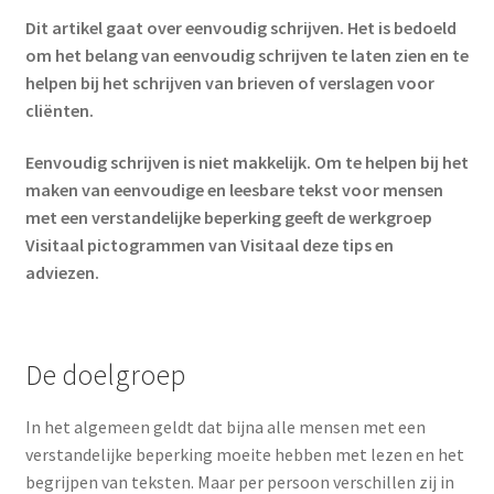
Media
uitklap
Dit artikel gaat over eenvoudig schrijven. Het is bedoeld
om het belang van eenvoudig schrijven te laten zien en te
Subme
Pictogrammen
helpen bij het schrijven van brieven of verslagen voor
uitklap
cliënten.
Subme
Werken met pictogrammen
uitklap
Eenvoudig schrijven is niet makkelijk. Om te helpen bij het
Visitaal pictogrammen in het Speciaal onderwijs
maken van eenvoudige en leesbare tekst voor mensen
met een verstandelijke beperking geeft de werkgroep
Dagritme en structuur
Visitaal pictogrammen van Visitaal deze tips en
adviezen.
Veelgestelde vragen over Visitaal pictogrammen
Ondersteunde Communicatie
De doelgroep
Interview Saskia Voortman over de Toolkit Lichaam en
In het algemeen geldt dat bijna alle mensen met een
seksualiteit
verstandelijke beperking moeite hebben met lezen en het
begrijpen van teksten. Maar per persoon verschillen zij in