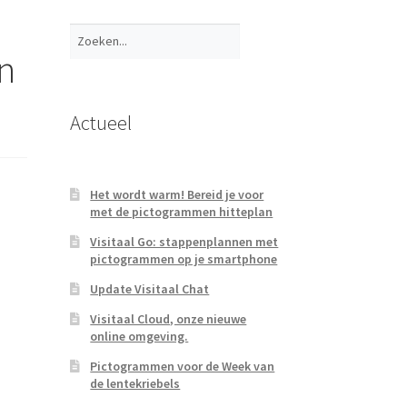
Zoeken
n
Actueel
Het wordt warm! Bereid je voor
met de pictogrammen hitteplan
Visitaal Go: stappenplannen met
pictogrammen op je smartphone
Update Visitaal Chat
Visitaal Cloud, onze nieuwe
online omgeving.
Pictogrammen voor de Week van
de lentekriebels