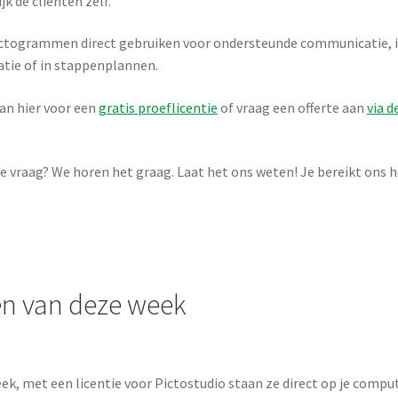
k de cliënten zelf.
ictogrammen direct gebruiken voor ondersteunde communicatie, 
tie of in stappenplannen.
dan hier voor een
gratis proeflicentie
of vraag een offerte aan
via d
re vraag? We horen het graag. Laat het ons weten! Je bereikt ons 
n van deze week
k, met een licentie voor Pictostudio staan ze direct op je compu