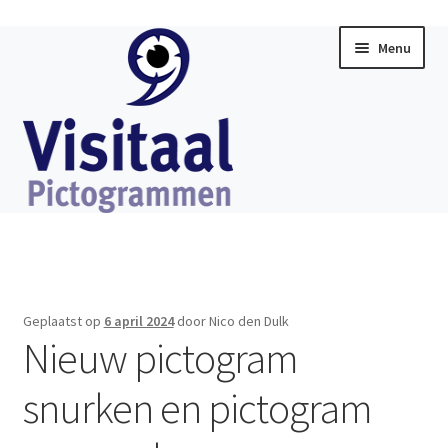
Ga
Ga
Menu
door
direct
naar
naar
navigatie
de
inhoud
Home
Subme
Visitaal Chat
uitklap
Geplaatst op
6 april 2024
door Nico den Dulk
Subme
Nieuw pictogram
Software
uitklap
snurken en pictogram
Subme
Producten
uitklap
Subme