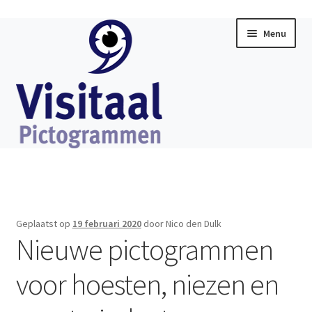
Ga
Ga
Menu
door
direct
naar
naar
navigatie
de
inhoud
Home
Subme
Visitaal Chat
uitklap
Geplaatst op
19 februari 2020
door Nico den Dulk
Subme
Nieuwe pictogrammen
Software
uitklap
voor hoesten, niezen en
Subme
Producten
uitklap
Subme