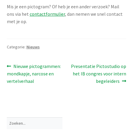
Mis je een pictogram? Of heb je een ander verzoek? Mail
ons via het
contactformulier
, dan nemen we snel contact
met je op.
Categorie:
Nieuws
Bericht
Vorig
Volgend
Nieuwe pictogrammen:
Presentatie Pictostudio op
bericht:
bericht:
mondkapje, narcose en
het IB congres voor intern
navigatie
vertelverhaal
begeleiders
Zoeken