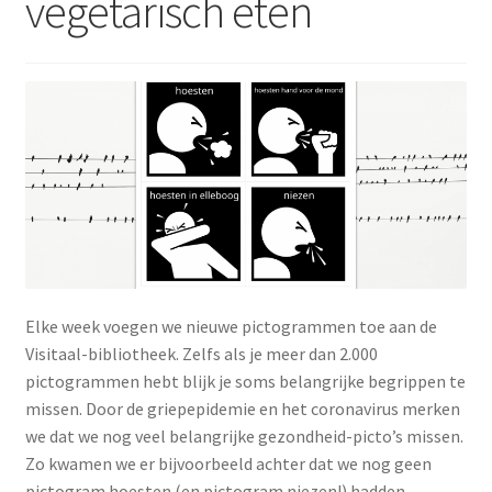
vegetarisch eten
Media
uitklap
Subme
Pictogrammen
uitklap
Subme
Werken met pictogrammen
uitklap
Actueel
Elke week voegen we nieuwe pictogrammen toe aan de
Visitaal-bibliotheek. Zelfs als je meer dan 2.000
pictogrammen hebt blijk je soms belangrijke begrippen te
missen. Door de griepepidemie en het coronavirus merken
we dat we nog veel belangrijke gezondheid-picto’s missen.
Zo kwamen we er bijvoorbeeld achter dat we nog geen
pictogram hoesten (en pictogram niezen!) hadden.