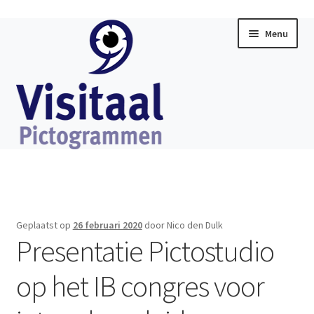
Ga
Ga
Menu
door
direct
naar
naar
navigatie
de
inhoud
Home
Subme
Visitaal Chat
uitklap
Geplaatst op
26 februari 2020
door Nico den Dulk
Subme
Presentatie Pictostudio
Software
uitklap
op het IB congres voor
Subme
Producten
uitklap
Subme