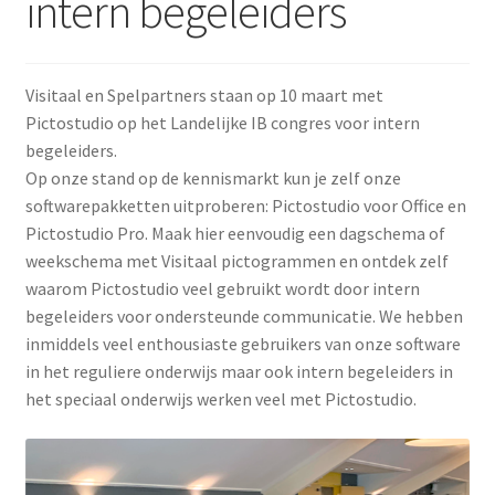
intern begeleiders
Media
uitklap
Subme
Pictogrammen
uitklap
Visitaal en Spelpartners staan op 10 maart met
Subme
Werken met pictogrammen
Pictostudio op het Landelijke IB congres voor intern
uitklap
begeleiders.
Op onze stand op de kennismarkt kun je zelf onze
Actueel
softwarepakketten uitproberen: Pictostudio voor Office en
Pictostudio Pro. Maak hier eenvoudig een dagschema of
weekschema met Visitaal pictogrammen en ontdek zelf
waarom Pictostudio veel gebruikt wordt door intern
begeleiders voor ondersteunde communicatie. We hebben
inmiddels veel enthousiaste gebruikers van onze software
in het reguliere onderwijs maar ook intern begeleiders in
het speciaal onderwijs werken veel met Pictostudio.