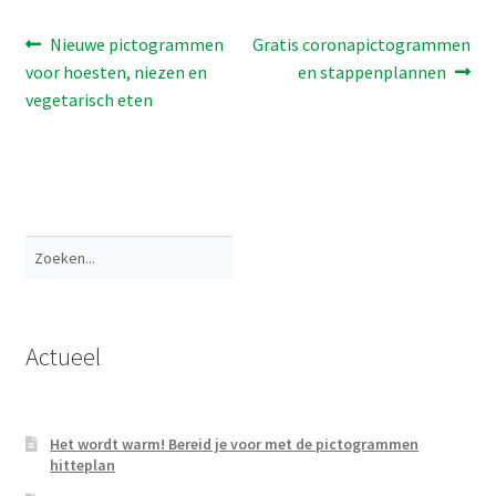
Bericht
Vorig
Volgend
Nieuwe pictogrammen
Gratis coronapictogrammen
bericht:
bericht:
voor hoesten, niezen en
en stappenplannen
navigatie
vegetarisch eten
Zoeken
Actueel
Het wordt warm! Bereid je voor met de pictogrammen
hitteplan