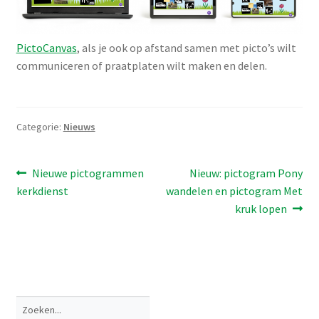
PictoCanvas
, als je ook op afstand samen met picto’s wilt
communiceren of praatplaten wilt maken en delen.
Categorie:
Nieuws
Bericht
Vorig
Volgend
Nieuwe pictogrammen
Nieuw: pictogram Pony
bericht:
bericht:
kerkdienst
wandelen en pictogram Met
navigatie
kruk lopen
Zoeken