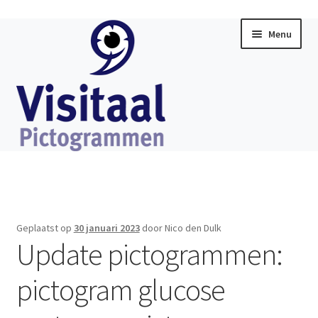
Ga
Ga
Menu
door
direct
naar
naar
navigatie
de
inhoud
Home
Subme
Visitaal Chat
uitklap
Geplaatst op
30 januari 2023
door Nico den Dulk
Subme
Update pictogrammen:
Software
uitklap
pictogram glucose
Subme
Producten
uitklap
Subme