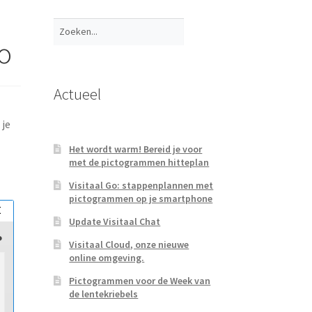
Zoeken
o
Actueel
 je
Het wordt warm! Bereid je voor
met de pictogrammen hitteplan
Visitaal Go: stappenplannen met
pictogrammen op je smartphone
Update Visitaal Chat
Visitaal Cloud, onze nieuwe
online omgeving.
Pictogrammen voor de Week van
de lentekriebels