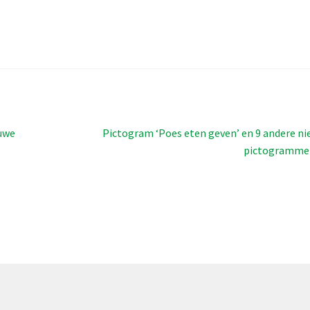
Volgend
uwe
Pictogram ‘Poes eten geven’ en 9 andere n
bericht:
pictogramme