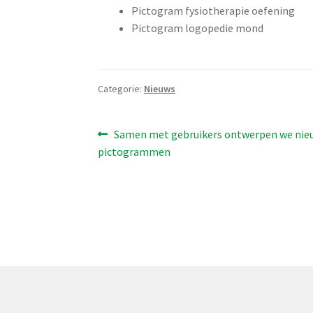
Pictogram fysiotherapie oefening
Pictogram logopedie mond
Categorie:
Nieuws
Bericht
Vorig
Samen met gebruikers ontwerpen we nie
bericht:
pictogrammen
navigatie