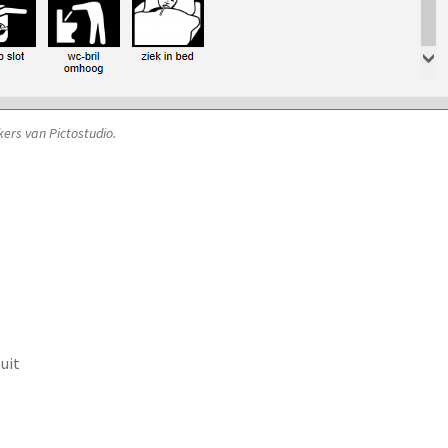
ers van Pictostudio.
uit