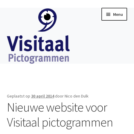
Ga
Ga
Menu
door
direct
naar
naar
navigatie
de
inhoud
Home
Subme
Visitaal Chat
uitklap
Geplaatst op
30 april 2014
door Nico den Dulk
Subme
Nieuwe website voor
Software
uitklap
Visitaal pictogrammen
Subme
Producten
uitklap
Subme