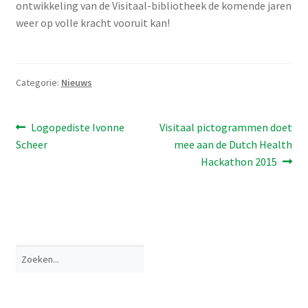
ontwikkeling van de Visitaal-bibliotheek de komende jaren
weer op volle kracht vooruit kan!
Categorie:
Nieuws
Bericht
Vorig
Volgend
Logopediste Ivonne
Visitaal pictogrammen doet
bericht:
bericht:
Scheer
mee aan de Dutch Health
navigatie
Hackathon 2015
Zoeken