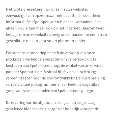
Media
uitklap
Met trots presenteren wij onze nieuwe website;
Subme
Pictogrammen
eenvoudiger van opzet maar met dezelfde hoeveelheid
uitklap
informatie. De afgelopen jaren is er veel veranderd, niet
Subme
Werken met pictogrammen
alleen bij Visitaal maar ook op het internet. Daarom werd
uitklap
het tijd om onze website stevig onder handen te nemen en
geschikt te maken voor smartphone en tablet.
Actueel
Een andere verandering betreft de verkoop van onze
producten: we hebben besloten om de verkoop uit te
besteden aan Spelpartnershop, de winkel van onze vaste
partner Spelpartners. Visitaal blijft zich als stichting
verder inzetten voor de doorontwikkeling en verspreiding
van de Visitaal pictogrammen maar heeft de dagelijkse
gang van zaken in handen van Spelpartners gelegd.
De ervaring van de afgelopen tien jaar en de gestaag
groeiende klantenkring zorgen er hopelijk voor dat de