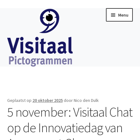
Ga
Ga
Menu
door
direct
naar
naar
navigatie
de
inhoud
Home
Subme
Visitaal Chat
uitklap
Geplaatst op
20 oktober 2025
door Nico den Dulk
Subme
5 november: Visitaal Chat
Software
uitklap
op de Innovatiedag van
Subme
Producten
uitklap
Subme