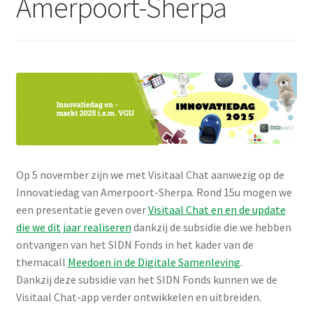
Amerpoort-Sherpa
Media
uitklap
Subme
Pictogrammen
uitklap
Subme
Werken met pictogrammen
uitklap
Actueel
Op 5 november zijn we met Visitaal Chat aanwezig op de
Innovatiedag van Amerpoort-Sherpa. Rond 15u mogen we
een presentatie geven over
Visitaal Chat en en de update
die we dit jaar realiseren
dankzij de subsidie die we hebben
ontvangen van het SIDN Fonds in het kader van de
themacall
Meedoen in de Digitale Samenleving
.
Dankzij deze subsidie van het SIDN Fonds kunnen we de
Visitaal Chat-app verder ontwikkelen en uitbreiden.