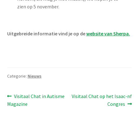
zien op 5 november.
Uitgebreide informatie vind je op de
website van Sherpa.
Categorie:
Nieuws
Bericht
Vorig
Volgend
Visitaal Chat in Autisme
Visitaal Chat op het Isaac-nf
bericht:
bericht:
Magazine
Congres
navigatie