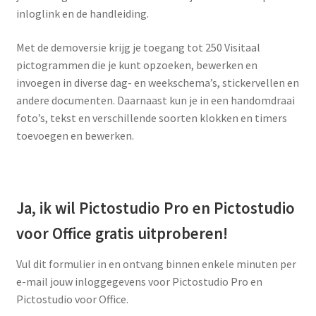
Media
inloglink en de handleiding.
uitklap
Subme
Pictogrammen
Met de demoversie krijg je toegang tot 250 Visitaal
uitklap
pictogrammen die je kunt opzoeken, bewerken en
Subme
Werken met pictogrammen
invoegen in diverse dag- en weekschema’s, stickervellen en
uitklap
andere documenten. Daarnaast kun je in een handomdraai
Actueel
foto’s, tekst en verschillende soorten klokken en timers
toevoegen en bewerken.
Ja, ik wil Pictostudio Pro en Pictostudio
voor Office gratis uitproberen!
Vul dit formulier in en ontvang binnen enkele minuten per
e-mail jouw inloggegevens voor Pictostudio Pro en
Pictostudio voor Office.