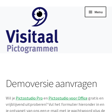
Ga
Ga
Menu
door
direct
naar
naar
navigatie
de
inhoud
Home
Subme
Visitaal Chat
uitklap
Demoversie aanvragen
Subme
Software
uitklap
Wil je
Pictostudio Pro
en
Pictostudio voor Office
gratis en
Subme
Producten
vrijblijvend uitproberen? Vul het formulier hieronder in en
uitklap
je ontvangt van ons een e-mail met je wachtwoord plus de
Subme